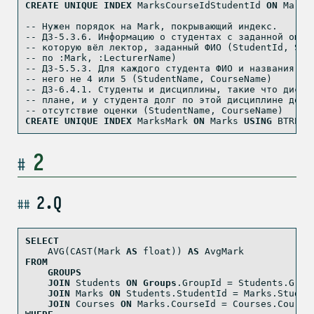
CREATE
UNIQUE
INDEX
 MarksCourseIdStudentId 
ON
 Marks
-- Нужен порядок на Mark, покрывающий индекс.
-- ДЗ-5.3.6. Информацию о студентах с заданной оцен
-- которую вёл лектор, заданный ФИО (StudentId, Stu
-- по :Mark, :LecturerName)
-- ДЗ-5.5.3. Для каждого студента ФИО и названия ди
-- него не 4 или 5 (StudentName, CourseName)
-- ДЗ-6.4.1. Студенты и дисциплины, такие что дисци
-- плане, и у студента долг по этой дисциплине долг
-- отсутствие оценки (StudentName, CourseName)
CREATE
UNIQUE
INDEX
 MarksMark 
ON
 Marks 
USING
 BTREE 
2
2.Q
SELECT
AVG
(
CAST
(Mark 
AS
float
)) 
AS
 AvgMark
FROM
GROUPS
JOIN
 Students 
ON
Groups
.GroupId 
=
 Students.Grou
JOIN
 Marks 
ON
 Students.StudentId 
=
 Marks.Studen
JOIN
 Courses 
ON
 Marks.CourseId 
=
 Courses.Course