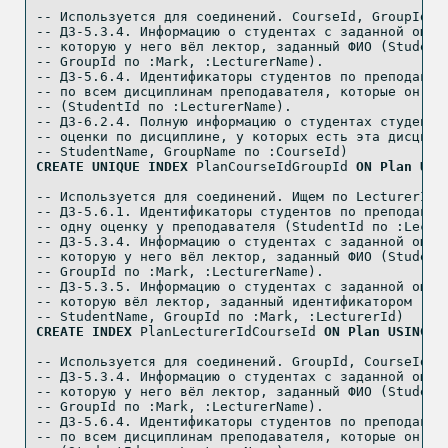
-- Используется для соединений. CourseId, GroupId -
-- ДЗ-5.3.4. Информацию о студентах с заданной оцен
-- которую у него вёл лектор, заданный ФИО (Student
-- GroupId по :Mark, :LecturerName).
-- ДЗ-5.6.4. Идентификаторы студентов по преподават
-- по всем дисциплинам преподавателя, которые он вё
-- (StudentId по :LecturerName).
-- ДЗ-6.2.4. Полную информацию о студентах студенто
-- оценки по дисциплине, у которых есть эта дисципл
-- StudentName, GroupName по :CourseId)
CREATE
UNIQUE
INDEX
 PlanCourseIdGroupId 
ON
Plan
USI
-- Используется для соединений. Ищем по LecturerId
-- ДЗ-5.6.1. Идентификаторы студентов по преподават
-- одну оценку у преподавателя (StudentId по :Lectu
-- ДЗ-5.3.4. Информацию о студентах с заданной оцен
-- которую у него вёл лектор, заданный ФИО (Student
-- GroupId по :Mark, :LecturerName).
-- ДЗ-5.3.5. Информацию о студентах с заданной оцен
-- которую вёл лектор, заданный идентификатором (St
-- StudentName, GroupId по :Mark, :LecturerId)
CREATE
INDEX
 PlanLecturerIdCourseId 
ON
Plan
USING
 B
-- Используется для соединений. GroupId, CourseId -
-- ДЗ-5.3.4. Информацию о студентах с заданной оцен
-- которую у него вёл лектор, заданный ФИО (Student
-- GroupId по :Mark, :LecturerName).
-- ДЗ-5.6.4. Идентификаторы студентов по преподават
-- по всем дисциплинам преподавателя, которые он вё