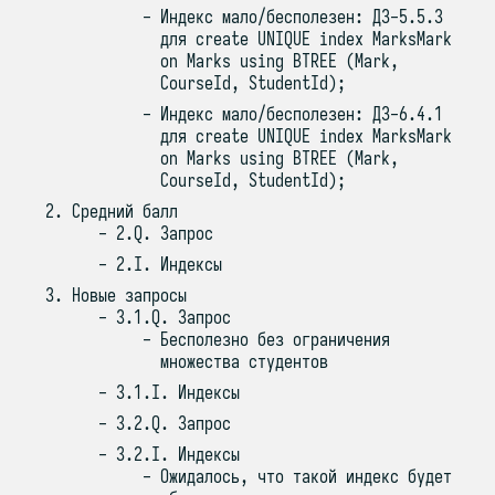
Индекс мало/бесполезен: ДЗ-5.5.3
для create UNIQUE index MarksMark
on Marks using BTREE (Mark,
CourseId, StudentId);
Индекс мало/бесполезен: ДЗ-6.4.1
для create UNIQUE index MarksMark
on Marks using BTREE (Mark,
CourseId, StudentId);
Средний балл
2.Q. Запрос
2.I. Индексы
Новые запросы
3.1.Q. Запрос
Бесполезно без ограничения
множества студентов
3.1.I. Индексы
3.2.Q. Запрос
3.2.I. Индексы
Ожидалось, что такой индекс будет