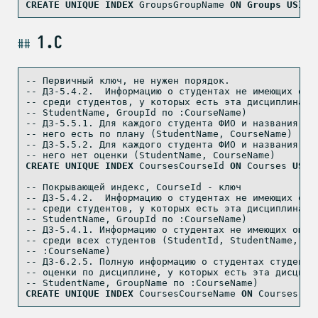
CREATE
UNIQUE
INDEX
 GroupsGroupName 
ON
Groups
USING
1.C
-- Первичный ключ, не нужен порядок.
-- ДЗ-5.4.2.  Информацию о студентах не имеющих оце
-- среди студентов, у которых есть эта дисциплина (
-- StudentName, GroupId по :CourseName)
-- ДЗ-5.5.1. Для каждого студента ФИО и названия ди
-- него есть по плану (StudentName, CourseName)
-- ДЗ-5.5.2. Для каждого студента ФИО и названия ди
-- него нет оценки (StudentName, CourseName)
CREATE
UNIQUE
INDEX
 CoursesCourseId 
ON
 Courses 
USIN
-- Покрывающей индекс, CourseId - ключ
-- ДЗ-5.4.2.  Информацию о студентах не имеющих оце
-- среди студентов, у которых есть эта дисциплина (
-- StudentName, GroupId по :CourseName)
-- ДЗ-5.4.1. Информацию о студентах не имеющих оцен
-- среди всех студентов (StudentId, StudentName, Gr
-- :CourseName)
-- ДЗ-6.2.5. Полную информацию о студентах студенто
-- оценки по дисциплине, у которых есть эта дисципл
-- StudentName, GroupName по :CourseName)
CREATE
UNIQUE
INDEX
 CoursesCourseName 
ON
 Courses 
US