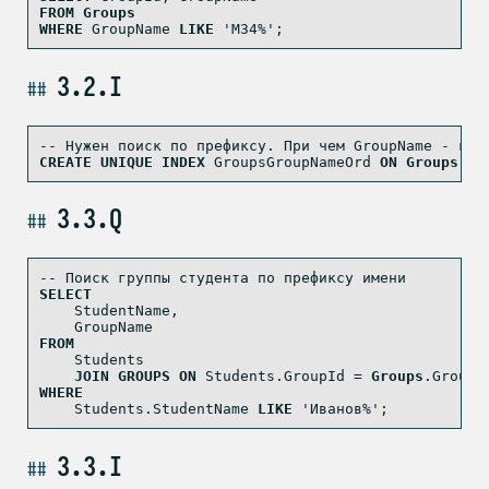
FROM
Groups
WHERE
 GroupName 
LIKE
'M34%'
;
3.2.I
-- Нужен поиск по префиксу. При чем GroupName - клю
CREATE
UNIQUE
INDEX
 GroupsGroupNameOrd 
ON
Groups
US
3.3.Q
-- Поиск группы студента по префиксу имени
SELECT
    StudentName,
    GroupName
FROM
    Students
JOIN
GROUPS
ON
 Students.GroupId 
=
Groups
.GroupI
WHERE
    Students.StudentName 
LIKE
'Иванов%'
;
3.3.I