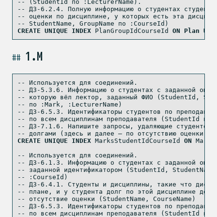
-- (StudentId по :LecturerName).
-- ДЗ-6.2.4. Полную информацию о студентах студенто
-- оценки по дисциплине, у которых есть эта дисципл
-- StudentName, GroupName по :CourseId)
CREATE
UNIQUE
INDEX
 PlanGroupIdCourseId 
ON
Plan
USI
1.M
-- Используется для соединений.
-- ДЗ-5.3.6. Информацию о студентах с заданной оцен
-- которую вёл лектор, заданный ФИО (StudentId, Stu
-- по :Mark, :LecturerName)
-- ДЗ-6.5.3. Идентификаторы студентов по преподават
-- по всем дисциплинам преподавателя (StudentId по 
-- ДЗ-7.1.6. Напишите запросы, удаляющие студентов 
-- долгами (здесь и далее — по отсутствию оценки)
CREATE
UNIQUE
INDEX
 MarksStudentIdCourseId 
ON
 Marks
-- Используется для соединений.
-- ДЗ-6.1.3. Информацию о студентах c заданной оцен
-- заданной идентификатором (StudentId, StudentName
-- :CourseId)
-- ДЗ-6.4.1. Студенты и дисциплины, такие что дисци
-- плане, и у студента долг по этой дисциплине долг
-- отсутствие оценки (StudentName, CourseName)
-- ДЗ-6.5.3. Идентификаторы студентов по преподават
-- по всем дисциплинам преподавателя (StudentId по 