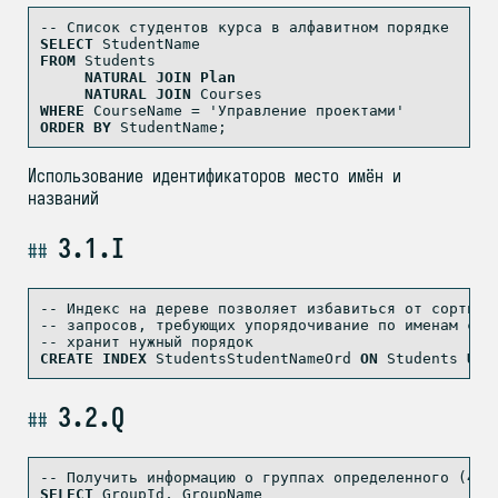
-- Список студентов курса в алфавитном порядке
SELECT
 StudentName
FROM
 Students
NATURAL
JOIN
Plan
NATURAL
JOIN
 Courses
WHERE
 CourseName 
=
'Управление проектами'
ORDER
BY
 StudentName;
Использование идентификаторов место имён и
названий
3.1.I
-- Индекс на дереве позволяет избавиться от сортиро
-- запросов, требующих упорядочивание по именам сту
-- хранит нужный порядок
CREATE
INDEX
 StudentsStudentNameOrd 
ON
 Students 
USI
3.2.Q
-- Получить информацию о группах определенного (4-г
SELECT
 GroupId, GroupName