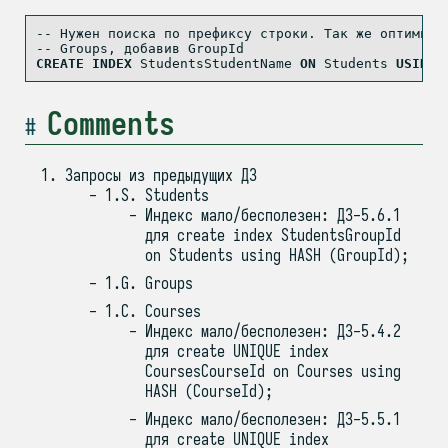
-- Нужен поиска по префиксу строки. Так же оптимизи
-- Groups, добавив GroupId
CREATE
INDEX
 StudentsStudentName 
ON
 Students 
USING
 
Comments
Запросы из предыдущих ДЗ
1.S. Students
Индекс мало/бесполезен: ДЗ-5.6.1
для create index StudentsGroupId
on Students using HASH (GroupId);
1.G. Groups
1.C. Courses
Индекс мало/бесполезен: ДЗ-5.4.2
для create UNIQUE index
CoursesCourseId on Courses using
HASH (CourseId);
Индекс мало/бесполезен: ДЗ-5.5.1
для create UNIQUE index