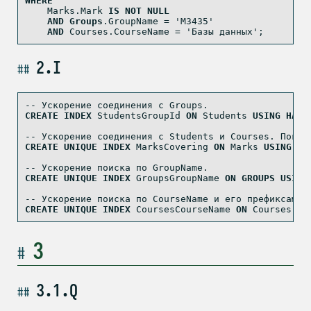
WHERE
    Marks.Mark 
IS
NOT
NULL
AND
Groups
.GroupName 
=
'M3435'
AND
 Courses.CourseName 
=
'Базы данных'
;
2.I
-- Ускорение соединения с Groups.
CREATE
INDEX
 StudentsGroupId 
ON
 Students 
USING
HASH
-- Ускорение соединения с Students и Courses. Покры
CREATE
UNIQUE
INDEX
 MarksCovering 
ON
 Marks 
USING
 BT
-- Ускорение поиска по GroupName.
CREATE
UNIQUE
INDEX
 GroupsGroupName 
ON
GROUPS
USING
-- Ускорение поиска по CourseName и его префиксам.
CREATE
UNIQUE
INDEX
 CoursesCourseName 
ON
 Courses 
US
3
3.1.Q