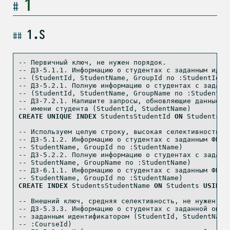
1
1.S
-- Первичный ключ, не нужен порядок.
-- ДЗ-5.1.1. Информацию о студентах с заданным иден
-- (StudentId, StudentName, GroupId по :StudentId)
-- ДЗ-5.2.1. Полную информацию о студентах с заданн
-- (StudentId, StudentName, GroupName по :StudentId
-- ДЗ-7.2.1. Напишите запросы, обновляющие данные с
-- имени студента (StudentId, StudentName)
CREATE
UNIQUE
INDEX
 StudentsStudentId 
ON
 Students 
U
-- Используем целую строку, высокая селективность, 
-- ДЗ-5.1.2. Информацию о студентах с заданным ФИО 
-- StudentName, GroupId по :StudentName)
-- ДЗ-5.2.2. Полную информацию о студентах с заданн
-- StudentName, GroupName по :StudentName)
-- ДЗ-6.1.1. Информацию о студентах с заданным ФИО 
-- StudentName, GroupId по :StudentName)
CREATE
INDEX
 StudentsStudentName 
ON
 Students 
USING
-- Внешний ключ, средняя селективность, не нужен по
-- ДЗ-5.3.3. Информацию о студентах с заданной оцен
-- заданным идентификатором (StudentId, StudentName
-- :CourseId)