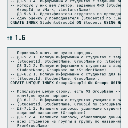
-- ДЗ-5.3.4. Информацию о студентах с заданной оцен
-- которую у них вёл лектор, заданный ФИО (StudentI
-- GroupId по :Mark, :LecturerName)
-- ДЗ-5.6.1. Идентификаторы студентов по преподават
-- одну оценку у преподавателя (StudentId по :Lectu
CREATE
INDEX
 StudentsGroupId 
ON
 Students 
USING
HASH
1.G
-- Первичный ключ, не нужен порядок.
-- ДЗ-5.2.1. Полную информацию о студентах с заданн
-- (StudentId, StudentName, GroupName по :StudentId
-- ДЗ-5.2.2. Полную информацию о студентах с заданн
-- StudentName, GroupName по :StudentName)
-- ДЗ-6.2.1. Полную информацию о студентах для всех
-- (StudentId, StudentName, GroupName).
CREATE
UNIQUE
INDEX
 GroupsGroupId 
ON
Groups
USING
H
-- Используем целую строку, есть ФЗ GroupName -> Gr
-- ключ),не нужен порядок.
-- ДЗ-6.1.2. Информацию о студентах учащихся в зада
-- (StudentId, StudentName, GroupId по :GroupName)
-- ДЗ-7.1.2. Напишите запросы, удаляющие студентов 
-- заданной названием (GroupName)
-- ДЗ-7.2.4. Напишите запросы, обновляющие данные с
-- всех студентов из группы в группу по названиям (
-- FromGroupName)