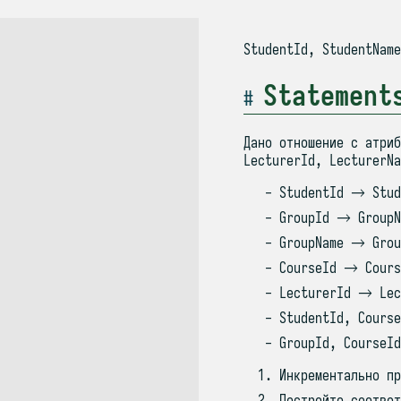
StudentId, StudentName
Statement
Дано отношение с атриб
LecturerId, LecturerNa
StudentId → Stud
GroupId → GroupN
GroupName → Grou
CourseId → Cours
LecturerId → Lec
StudentId, Cours
GroupId, CourseI
Инкрементально пр
Постройте соответ