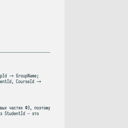
upId → GroupName;
dentId, CourseId →
вых частях ФЗ, поэтому
з StudentId – это