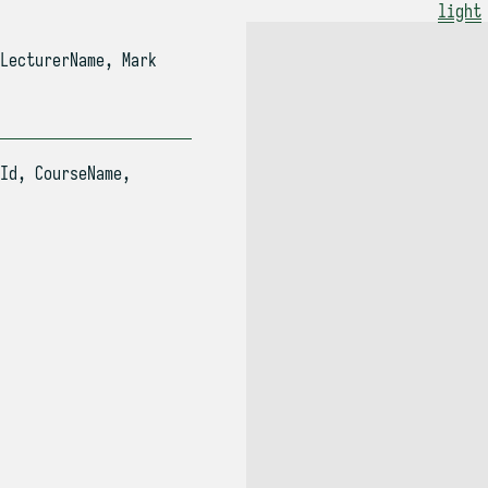
light
LecturerName, Mark
Id, CourseName,