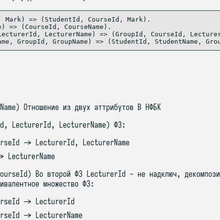
, Mark) => (StudentId, CourseId, Mark).

) => (CourseId, CourseName).

LecturerId, LecturerName) => (GroupId, CourseId, Lecturer
Name) Отношение из двух аттрибутов В НФБК
d, LecturerId, LecturerName) ФЗ:
rseId -> LecturerId, LecturerName
> LecturerName
ourseId) Во второй ФЗ LecturerId - не надключ, декомпози
ивалентное множество ФЗ:
rseId -> LecturerId
rseId -> LecturerName