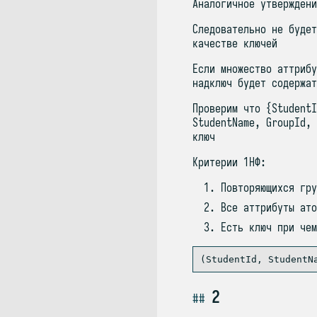
Аналогичное утверждени
Следовательно не будет
качестве ключей
Если множество аттрибу
надключ будет содержат
Проверим что {StudentI
StudentName, GroupId, 
ключ
Критерии 1НФ:
Повторяющихся гру
Все аттрибуты ато
Есть ключ при чем
2