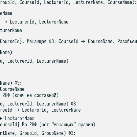
roupId, CourseId, LecturerId, LecturerName, CourseName):
eName
 -> LecturerId, LecturerName
turerName
CourseId}. Мешающая ФЗ: CourseId -> CourseName. Разобъем
Name)
d, LecturerId, LecturerName)
Name) ФЗ:
CourseName
 2НФ (ключ не составной)
d, LecturerId, LecturerName) ФЗ:
rseId -> LecturerId, LecturerName
> LecturerName
ourseId} Во 2НФ (нет “мешающих” правил)
ntName, GroupId, GroupName) ФЗ: