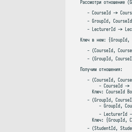
Рассмотри отношение (G
CourseId -> Cours
GroupId, CourseId
LecturerId -> Lec
Ключ в нем: {GroupId, 
(CourseId, Course
(GroupId, CourseI
Получим отношения:
(CourseId, Course
CourseId -> 
Ключ: CourseId Во
(GroupId, CourseI
GroupId, Cou
LecturerId -
Ключ: {GroupId, C
(StudentId, Stude