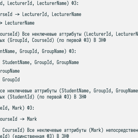
d, LecturerId, LecturerName) ФЗ:
rseId -> LecturerId, LecturerName
> LecturerName
ourseId) Все неключевые аттрибуты (LecturerId, LecturerN
ых (GroupId, CourseId) (по первой ФЗ) В 3НФ
ntName, GroupId, GroupName) ФЗ:
 StudentName, GroupId, GroupName
roupName
 GroupId
се неключевые аттрибуты (StudentName, GroupId, GroupName
ых (StudentId) (по первой ФЗ) В 3НФ
eId, Mark) ФЗ:
ourseId -> Mark
 CourseId) Все неключевые аттрибуты (Mark) непосредствен
eId) (единственная ФЗ) В 3НФ