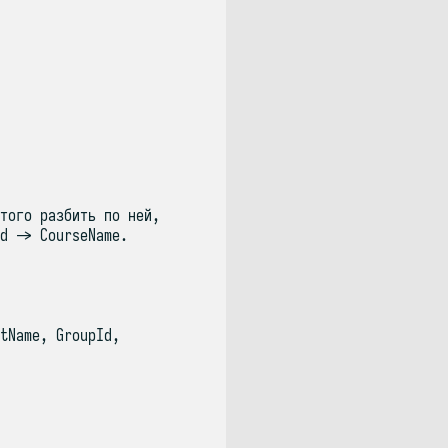
того разбить по ней,
d -> CourseName.
tName, GroupId,