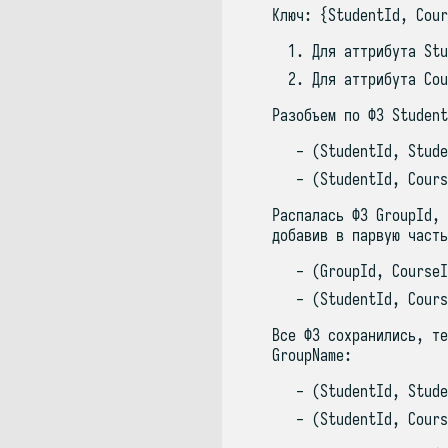
Ключ: {StudentId, Cour
Для аттрибута Stu
Для аттрибута Cou
Разобъем по ФЗ Student
(StudentId, Stude
(StudentId, Cours
Распалась ФЗ GroupId, 
добавив в парвую часть
(GroupId, CourseI
(StudentId, Cours
Все ФЗ сохранились, те
GroupName:
(StudentId, Stude
(StudentId, Cours