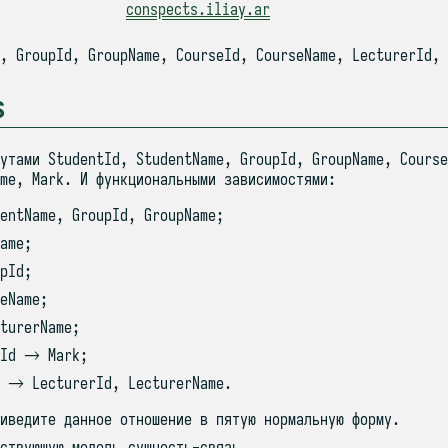
conspects.iliay.ar
, GroupId, GroupName, CourseId, CourseName, LecturerId, 
s
утами StudentId, StudentName, GroupId, GroupName, Course
me, Mark. И функциональными зависимостями:
entName, GroupId, GroupName;
ame;
pId;
eName;
turerName;
eId → Mark;
d → LecturerId, LecturerName.
иведите данное отношение в пятую нормальную форму.
ствующую модель сущность-связь.