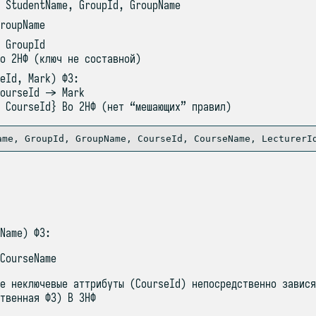
 StudentName, GroupId, GroupName
roupName
 GroupId
о 2НФ (ключ не составной)
eId, Mark) ФЗ:
ourseId -> Mark
 CourseId} Во 2НФ (нет “мешающих” правил)
Name) ФЗ:
CourseName
е неключевые аттрибуты (CourseId) непосредственно завися
твенная ФЗ) В 3НФ