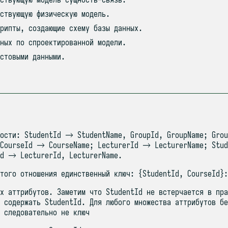
ствующую физическую модель.
рипты, создающие схему базы данных.
ных по спроектированной модели.
стовыми данными.
мости: StudentId → StudentName, GroupId, GroupName; Gro
CourseId → CourseName; LecturerId → LecturerName; Stu
Id → LecturerId, LecturerName.
того отношения единственный ключ: {StudentId, CourseId}:
х аттрибутов. Заметим что StudentId не встерчается в пра
 содержать StudentId. Для любого множества аттрибутов бе
 следовательно не ключ