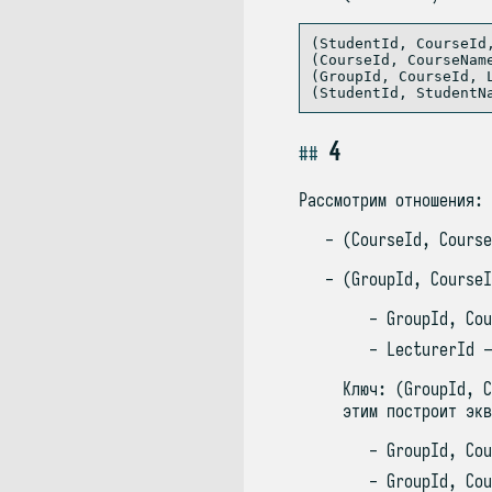
(StudentId, CourseId
(CourseId, CourseName
(GroupId, CourseId, 
4
Рассмотрим отношения:
(CourseId, Course
(GroupId, CourseI
GroupId, Cou
LecturerId -
Ключ: (GroupId, C
этим построит экв
GroupId, Cou
GroupId, Cou