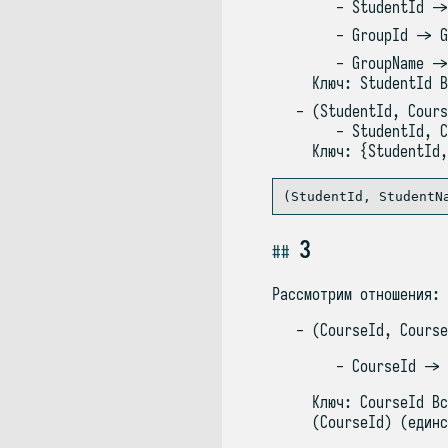
StudentId ->
GroupId -> G
GroupName ->
Ключ: StudentId В
(StudentId, Cours
StudentId, C
Ключ: {StudentId,
3
Рассмотрим отношения:
(CourseId, Course
CourseId -> 
Ключ: CourseId Вс
(CourseId) (единс