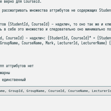
е верно для CourseId.
 рассматривать множества аттрибутов не содержащих Studen
тов {StudentId, CourseId} – надключ, то оно так же и клю
ь в себe это множество и следовательно оно минимально по
d, CourseId} – надключ: {StudentId, CourseId}* = {Studen
GroupName, CourseName, Mark, LecturerId, LecturerName} {
пп аттрибутов нет
марны
 единственный