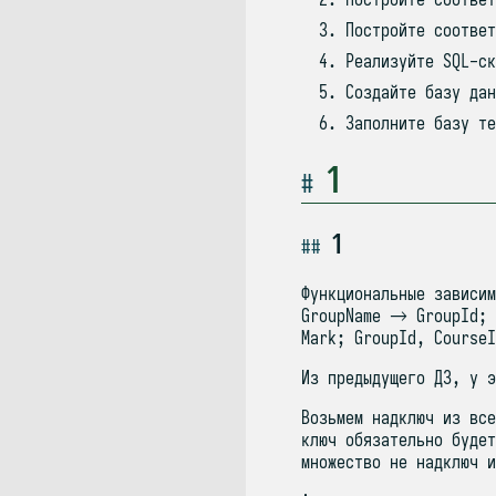
Постройте соответ
Реализуйте SQL-ск
Создайте базу дан
Заполните базу те
1
1
Функциональные зависи
GroupName → GroupId; 
Mark; GroupId, Course
Из предыдущего ДЗ, у э
Возьмем надключ из все
ключ обязательно будет
множество не надключ и