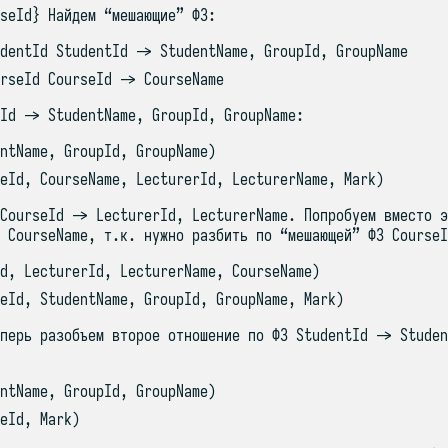
seId} Найдем “мешающие” ФЗ:
dentId StudentId -> StudentName, GroupId, GroupName
rseId CourseId -> CourseName
Id -> StudentName, GroupId, GroupName:
ntName, GroupId, GroupName)
eId, CourseName, LecturerId, LecturerName, Mark)
CourseId -> LecturerId, LecturerName. Попробуем вместо э
 CourseName, т.к. нужно разбить по “мешающей” ФЗ CourseI
d, LecturerId, LecturerName, CourseName)
eId, StudentName, GroupId, GroupName, Mark)
перь разобъем второе отношение по ФЗ StudentId -> Studen
ntName, GroupId, GroupName)
eId, Mark)