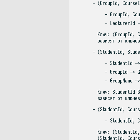
(GroupId, CourseI
GroupId, Cou
LecturerId -
Ключ: (GroupId, C
зависят от ключев
(StudentId, Stude
StudentId ->
GroupId -> G
GroupName ->
Ключ: StudentId В
зависят от ключев
(StudentId, Cours
StudentId, C
Ключ: (StudentId,
(StudentId, Cours