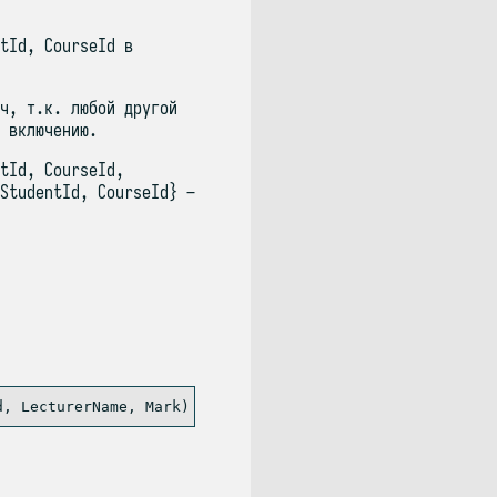
tId, CourseId в
ч, т.к. любой другой
 включению.
tId, CourseId,
StudentId, CourseId} –