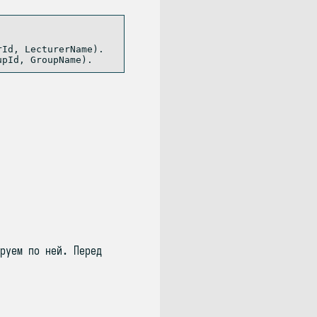
Id, LecturerName).

руем по ней. Перед