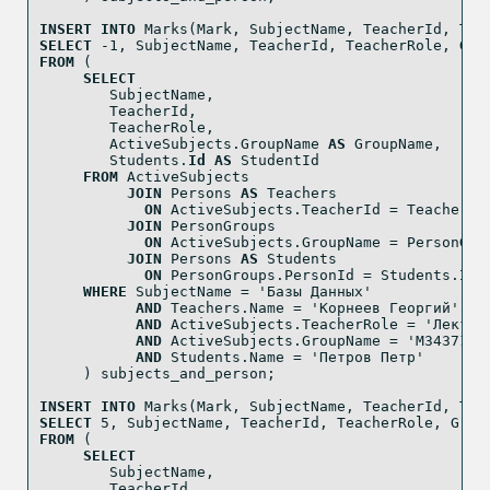
INSERT
INTO
 Marks(Mark, SubjectName, TeacherId, Tea
SELECT
-
1
, SubjectName, TeacherId, TeacherRole, Gro
FROM
 (
SELECT
        SubjectName,
        TeacherId,
        TeacherRole,
        ActiveSubjects.GroupName 
AS
 GroupName,
        Students.
Id
AS
 StudentId
FROM
 ActiveSubjects
JOIN
 Persons 
AS
 Teachers
ON
 ActiveSubjects.TeacherId 
=
 Teachers.
JOIN
 PersonGroups
ON
 ActiveSubjects.GroupName 
=
 PersonGro
JOIN
 Persons 
AS
 Students
ON
 PersonGroups.PersonId 
=
 Students.
Id
WHERE
 SubjectName 
=
'Базы Данных'
AND
 Teachers.Name 
=
'Корнеев Георгий'
AND
 ActiveSubjects.TeacherRole 
=
'Лектор
AND
 ActiveSubjects.GroupName 
=
'M34371'
AND
 Students.Name 
=
'Петров Петр'
     ) subjects_and_person;
INSERT
INTO
 Marks(Mark, SubjectName, TeacherId, Tea
SELECT
5
, SubjectName, TeacherId, TeacherRole, Grou
FROM
 (
SELECT
        SubjectName,
        TeacherId,