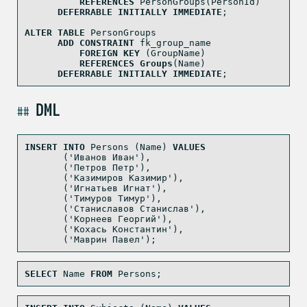
REFERENCES
 PersonGroups(PersonId)
DEFERRABLE
INITIALLY
IMMEDIATE
;
ALTER
TABLE
 PersonGroups
ADD
CONSTRAINT
 fk_group_name
FOREIGN
KEY
 (GroupName)
REFERENCES
Groups
(Name)
DEFERRABLE
INITIALLY
IMMEDIATE
;
DML
INSERT
INTO
 Persons (Name) 
VALUES
       (
'Иванов Иван'
),
       (
'Петров Петр'
),
       (
'Казимиров Казимир'
),
       (
'Игнатьев Игнат'
),
       (
'Тимуров Тимур'
),
       (
'Станиславов Станислав'
),
       (
'Корнеев Георгий'
),
       (
'Кохась Константин'
),
       (
'Маврин Павел'
);
SELECT
 Name 
FROM
 Persons;