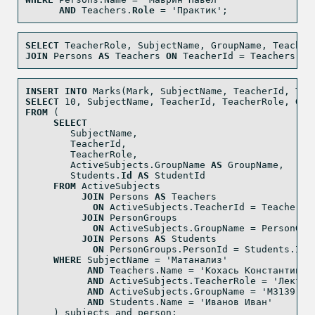
AND
 Teachers.
Role
=
'Практик'
;
SELECT
 TeacherRole, SubjectName, GroupName, Teacher
JOIN
 Persons 
AS
 Teachers 
ON
 TeacherId 
=
 Teachers.
Id
INSERT
INTO
 Marks(Mark, SubjectName, TeacherId, Tea
SELECT
10
, SubjectName, TeacherId, TeacherRole, Gro
FROM
 (
SELECT
        SubjectName,
        TeacherId,
        TeacherRole,
        ActiveSubjects.GroupName 
AS
 GroupName,
        Students.
Id
AS
 StudentId
FROM
 ActiveSubjects
JOIN
 Persons 
AS
 Teachers
ON
 ActiveSubjects.TeacherId 
=
 Teachers.
JOIN
 PersonGroups
ON
 ActiveSubjects.GroupName 
=
 PersonGro
JOIN
 Persons 
AS
 Students
ON
 PersonGroups.PersonId 
=
 Students.
Id
WHERE
 SubjectName 
=
'Матанализ'
AND
 Teachers.Name 
=
'Кохась Константин'
AND
 ActiveSubjects.TeacherRole 
=
'Лектор
AND
 ActiveSubjects.GroupName 
=
'M3139'
AND
 Students.Name 
=
'Иванов Иван'
     ) subjects_and_person;