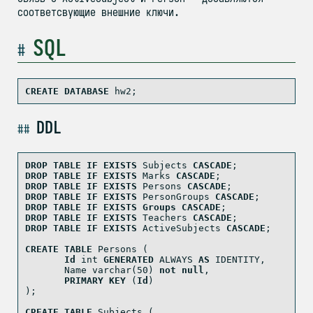
соответсвующие внешние ключи.
SQL
CREATE
DATABASE
 hw2;
DDL
DROP
TABLE
IF
EXISTS
 Subjects 
CASCADE
;
DROP
TABLE
IF
EXISTS
 Marks 
CASCADE
;
DROP
TABLE
IF
EXISTS
 Persons 
CASCADE
;
DROP
TABLE
IF
EXISTS
 PersonGroups 
CASCADE
;
DROP
TABLE
IF
EXISTS
Groups
CASCADE
;
DROP
TABLE
IF
EXISTS
 Teachers 
CASCADE
;
DROP
TABLE
IF
EXISTS
 ActiveSubjects 
CASCADE
;
CREATE
TABLE
 Persons (
Id
int
GENERATED
 ALWAYS 
AS
 IDENTITY,
       Name 
varchar
(
50
) 
not
null
,
PRIMARY
KEY
 (
Id
)
);
CREATE
TABLE
 Subjects (