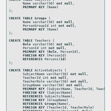
       Name 
varchar
(
50
) 
not
null
,
PRIMARY
KEY
 (Name)
);
CREATE
TABLE
Groups
 (
       Name 
varchar
(
50
) 
not
null
,
       PersonGroupId 
int
not
null
,
PRIMARY
KEY
 (Name)
);
CREATE
TABLE
 Teachers (
Role
varchar
(
50
) 
not
null
,
       PersonId 
int
not
null
,
PRIMARY
KEY
 (
Role
, PersonId),
FOREIGN
KEY
 (PersonId)
REFERENCES
 Persons(
Id
)
);
CREATE
TABLE
 ActiveSubjects (
       SubjectName 
varchar
(
50
) 
not
null
,
       TeacherId 
int
not
null
,
       TeacherRole 
varchar
(
50
) 
not
null
,
       GroupName 
varchar
(
50
) 
not
null
,
PRIMARY
KEY
 (SubjectName, TeacherId, Teacher
FOREIGN
KEY
 (SubjectName)
REFERENCES
 Subjects(Name),
FOREIGN
KEY
 (GroupName)
REFERENCES
Groups
(Name),
FOREIGN
KEY
 (TeacherId, TeacherRole)