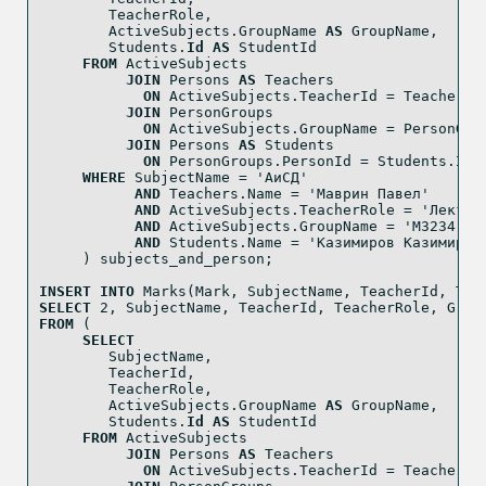
        TeacherRole,
        ActiveSubjects.GroupName 
AS
 GroupName,
        Students.
Id
AS
 StudentId
FROM
 ActiveSubjects
JOIN
 Persons 
AS
 Teachers
ON
 ActiveSubjects.TeacherId 
=
 Teachers.
JOIN
 PersonGroups
ON
 ActiveSubjects.GroupName 
=
 PersonGro
JOIN
 Persons 
AS
 Students
ON
 PersonGroups.PersonId 
=
 Students.
Id
WHERE
 SubjectName 
=
'АиСД'
AND
 Teachers.Name 
=
'Маврин Павел'
AND
 ActiveSubjects.TeacherRole 
=
'Лектор
AND
 ActiveSubjects.GroupName 
=
'M3234'
AND
 Students.Name 
=
'Казимиров Казимир'
     ) subjects_and_person;
INSERT
INTO
 Marks(Mark, SubjectName, TeacherId, Tea
SELECT
2
, SubjectName, TeacherId, TeacherRole, Grou
FROM
 (
SELECT
        SubjectName,
        TeacherId,
        TeacherRole,
        ActiveSubjects.GroupName 
AS
 GroupName,
        Students.
Id
AS
 StudentId
FROM
 ActiveSubjects
JOIN
 Persons 
AS
 Teachers
ON
 ActiveSubjects.TeacherId 
=
 Teachers.