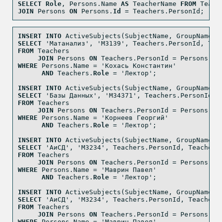
SELECT
Role
, Persons.Name 
AS
 TeacherName 
FROM
 Teach
JOIN
 Persons 
ON
 Persons.
Id
=
 Teachers.PersonId;
INSERT
INTO
 ActiveSubjects(SubjectName, GroupName, 
SELECT
'Матанализ'
, 
'M3139'
, Teachers.PersonId, Tea
FROM
 Teachers
JOIN
 Persons 
ON
 Teachers.PersonId 
=
 Persons.
Id
WHERE
 Persons.Name 
=
'Кохась Константин'
AND
 Teachers.
Role
=
'Лектор'
;
INSERT
INTO
 ActiveSubjects(SubjectName, GroupName, 
SELECT
'Базы Данных'
, 
'M34371'
, Teachers.PersonId, 
FROM
 Teachers
JOIN
 Persons 
ON
 Teachers.PersonId 
=
 Persons.
Id
WHERE
 Persons.Name 
=
'Корнеев Георгий'
AND
 Teachers.
Role
=
'Лектор'
;
INSERT
INTO
 ActiveSubjects(SubjectName, GroupName, 
SELECT
'АиСД'
, 
'M3234'
, Teachers.PersonId, Teachers
FROM
 Teachers
JOIN
 Persons 
ON
 Teachers.PersonId 
=
 Persons.
Id
WHERE
 Persons.Name 
=
'Маврин Павел'
AND
 Teachers.
Role
=
'Лектор'
;
INSERT
INTO
 ActiveSubjects(SubjectName, GroupName, 
SELECT
'АиСД'
, 
'M3234'
, Teachers.PersonId, Teachers
FROM
 Teachers
JOIN
 Persons 
ON
 Teachers.PersonId 
=
 Persons.
Id
WHERE
 Persons.Name 
=
'Маврин Павел'