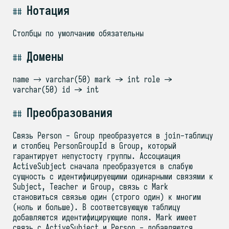
Нотация
Столбцы по умолчанию обязательны
Домены
name → varchar(50) mark -> int role ->
varchar(50) id -> int
Преобразования
Связь Person - Group преобразуется в join-таблицу
и столбец PersonGroupId в Group, который
гарантирует непустосту группы. Ассоциация
ActiveSubject сначала преобразуется в слабую
сущность с идентифицируещими одинарными связями к
Subject, Teacher и Group, связь с Mark
становиться связью один (строго один) к многим
(ноль и больше). В соответсвующую таблицу
добавляются идентифицирующие поля. Mark имеет
связь с ActiveSubject и Person - добавляются