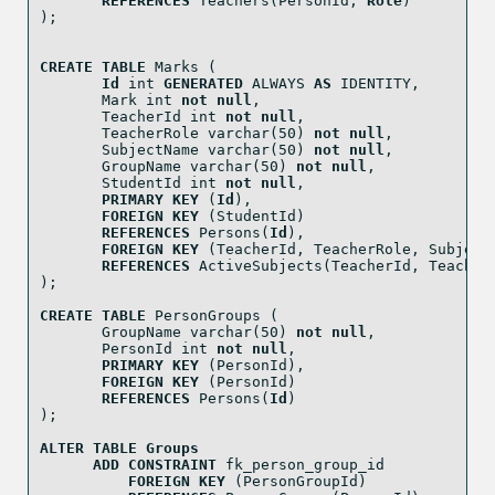
REFERENCES
 Teachers(PersonId, 
Role
)
);
CREATE
TABLE
 Marks (
Id
int
GENERATED
 ALWAYS 
AS
 IDENTITY,
       Mark 
int
not
null
,
       TeacherId 
int
not
null
,
       TeacherRole 
varchar
(
50
) 
not
null
,
       SubjectName 
varchar
(
50
) 
not
null
,
       GroupName 
varchar
(
50
) 
not
null
,
       StudentId 
int
not
null
,
PRIMARY
KEY
 (
Id
),
FOREIGN
KEY
 (StudentId)
REFERENCES
 Persons(
Id
),
FOREIGN
KEY
 (TeacherId, TeacherRole, Subject
REFERENCES
 ActiveSubjects(TeacherId, Teacher
);
CREATE
TABLE
 PersonGroups (
       GroupName 
varchar
(
50
) 
not
null
,
       PersonId 
int
not
null
,
PRIMARY
KEY
 (PersonId),
FOREIGN
KEY
 (PersonId)
REFERENCES
 Persons(
Id
)
);
ALTER
TABLE
Groups
ADD
CONSTRAINT
 fk_person_group_id
FOREIGN
KEY
 (PersonGroupId)