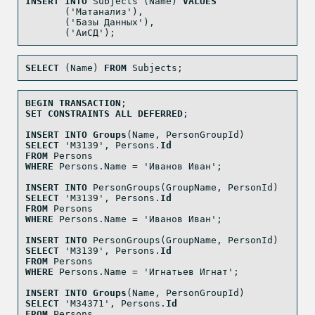
INSERT
INTO
 Subjects (Name) 
VALUES
       (
'Матанализ'
),
       (
'Базы Данных'
),
       (
'АиСД'
);
SELECT
 (Name) 
FROM
 Subjects;
BEGIN
TRANSACTION
;
SET
CONSTRAINTS
ALL
DEFERRED
;
INSERT
INTO
Groups
(Name, PersonGroupId)
SELECT
'M3139'
, Persons.
Id
FROM
 Persons
WHERE
 Persons.Name 
=
'Иванов Иван'
;
INSERT
INTO
 PersonGroups(GroupName, PersonId)
SELECT
'M3139'
, Persons.
Id
FROM
 Persons
WHERE
 Persons.Name 
=
'Иванов Иван'
;
INSERT
INTO
 PersonGroups(GroupName, PersonId)
SELECT
'M3139'
, Persons.
Id
FROM
 Persons
WHERE
 Persons.Name 
=
'Игнатьев Игнат'
;
INSERT
INTO
Groups
(Name, PersonGroupId)
SELECT
'M34371'
, Persons.
Id
FROM
 Persons