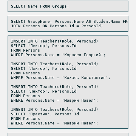
SELECT
 Name 
FROM
Groups
;
SELECT
 GroupName, Persons.Name 
AS
 StudentName 
FROM
 
JOIN
 Persons 
ON
 Persons.
Id
=
 PersonId;
INSERT
INTO
 Teachers(
Role
, PersonId)
SELECT
'Лектор'
, Persons.
Id
FROM
 Persons
WHERE
 Persons.Name 
=
'Корнеев Георгий'
;
INSERT
INTO
 Teachers(
Role
, PersonId)
SELECT
'Лектор'
, Persons.
Id
FROM
 Persons
WHERE
 Persons.Name 
=
'Кохась Константин'
;
INSERT
INTO
 Teachers(
Role
, PersonId)
SELECT
'Лектор'
, Persons.
Id
FROM
 Persons
WHERE
 Persons.Name 
=
'Маврин Павел'
;
INSERT
INTO
 Teachers(
Role
, PersonId)
SELECT
'Практик'
, Persons.
Id
FROM
 Persons
WHERE
 Persons.Name 
=
'Маврин Павел'
;