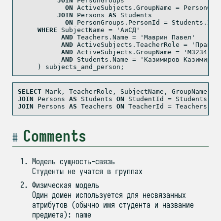
JOIN
 PersonGroups
ON
 ActiveSubjects.GroupName 
=
 PersonGro
JOIN
 Persons 
AS
 Students
ON
 PersonGroups.PersonId 
=
 Students.
Id
WHERE
 SubjectName 
=
'АиСД'
AND
 Teachers.Name 
=
'Маврин Павел'
AND
 ActiveSubjects.TeacherRole 
=
'Практи
AND
 ActiveSubjects.GroupName 
=
'M3234'
AND
 Students.Name 
=
'Казимиров Казимир'
     ) subjects_and_person;
SELECT
 Mark, TeacherRole, SubjectName, GroupName, S
JOIN
 Persons 
AS
 Students 
ON
 StudentId 
=
 Students.
Id
JOIN
 Persons 
AS
 Teachers 
ON
 TeacherId 
=
 Teachers.
Id
Comments
Модель сущность-связь
Студенты не учатся в группах
Физическая модель
Один домен используется для несвязанных
атрибутов (обычно имя студента и название
предмета): name