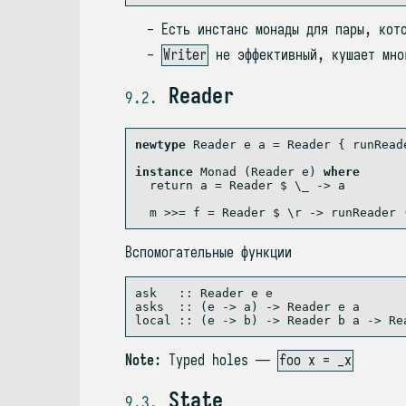
Есть инстанс монады для пары, кот
Writer
не эффективный, кушает мно
Reader
9.2
newtype
Reader
 e a 
=
Reader
 {
 runRead
instance
Monad
 (
Reader
 e) 
where
return
 a 
=
Reader
$
 \_ 
->
 a
  m 
>>=
 f 
=
Reader
$
 \r 
->
 runReader 
Вспомогательные функции
ask   ::
Reader
 e e
asks  ::
 (e 
->
 a) 
->
Reader
 e a
local ::
 (e 
->
 b) 
->
Reader
 b a 
->
Re
Note
: Typed holes —
foo x = _x
State
9.3