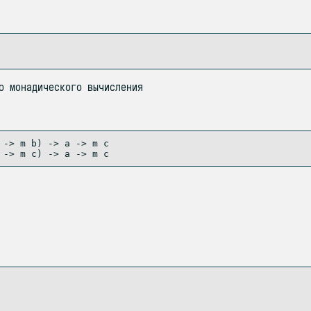
о монадического вычисления
 
->
 m b) 
->
 a 
->
 m c
 
->
 m c) 
->
 a 
->
 m c