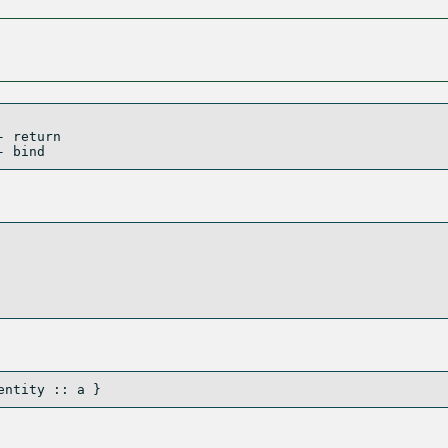
- return
- bind
entity ::
 a } 