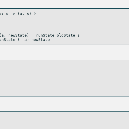
::
 s 
->
 (a, s) } 
(a, newState) 
=
 runState oldState s
unState (f a) newState