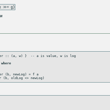
x >>= g)
ми
er ::
 (a, w) }  
-- a is value, w is log
 
where
er
 (b, newLog) 
=
 f a
r
 (b, oldLog 
<>
 newLog)