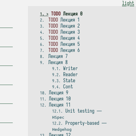
light
TODO
Лекция 0
1
TODO
Лекция 1
2
TODO
Лекция 2
3
TODO
Лекция 3
4
TODO
Лекция 4
5
TODO
Лекция 5
6
TODO
Лекция 6
7
Лекция 7
8
Лекция 8
9
Writer
9.1
Reader
9.2
State
9.3
Cont
9.4
Лекция 9
10
Лекция 10
11
Лекция 11
12
Unit testing —
12.1
HSpec
Property-based —
12.2
Hedgehog
Лекция 12
13