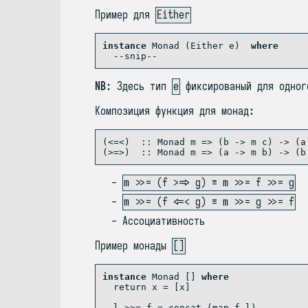
Пример для
Either
instance
Monad
 (
Either
 e)  
where
--snip--
NB
: Здесь тип
e
фиксированый для одног
Композиция функция для монад:
(<=<)  ::
Monad
 m 
=>
 (b 
->
 m c) 
->
 (a
(>=>)  ::
Monad
 m 
=>
 (a 
->
 m b) 
->
 (b
m >>= (f >=> g) ≡ m >>= f >>= g
m >>= (f <=< g) ≡ m >>= g >>= f
Ассоциативность
Пример монады
[]
instance
Monad
 [] 
where
return
 x 
=
 [x]
  l 
>>=
 f 
=
concat
 (
map
 f l)