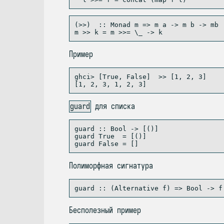
(>>)  ::
Monad
 m 
=>
 m a 
->
 m b 
->
 mb
m 
>>
 k 
=
 m 
>>=
 \_ 
->
 k
Пример
ghci
>
 [
True
, 
False
]  
>>
 [
1
, 
2
, 
3
]
[
1
, 
2
, 
3
, 
1
, 
2
, 
3
]
guard
для списка
guard ::
Bool
->
 [()]
guard 
True
=
 [()]
guard 
False
=
 []
Полиморфная сигнатура
Бесполезный пример