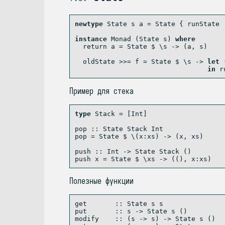
newtype
State
 s a 
=
State
 {
 runState 
instance
Monad
 (
State
 s) 
where
return
 a 
=
State
$
 \s 
->
 (a, s)
  oldState 
>>=
 f 
=
State
$
 \s 
->
let
 
in
 r
Пример для стека
type
Stack
=
 [
Int
]
pop ::
State
Stack
Int
pop 
=
State
$
 \(x
:
xs) 
->
 (x, xs)
push ::
Int
->
State
Stack
 ()
push x 
=
State
$
 \xs 
->
 ((), x
:
xs)
Полезные функции
get       ::
State
 s s
put       ::
 s 
->
State
 s ()
modify    ::
 (s 
->
 s) 
->
State
 s ()