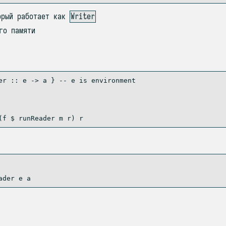
орый работает как
Writer
го памяти
er ::
 e 
->
 a } 
-- e is environment
(f 
$
 runReader m r) r
ader
 e a