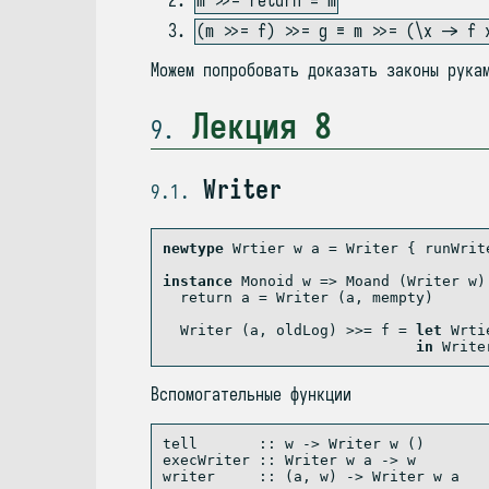
m >>= return ≡ m
(m >>= f) >>= g ≡ m >>= (\x -> f 
Можем попробовать доказать законы рука
Лекция 8
9
Writer
9.1
newtype
Wrtier
 w a 
=
Writer
 {
 runWrit
instance
Monoid
 w 
=>
Moand
 (
Writer
 w)
return
 a 
=
Writer
 (a, 
mempty
)
Writer
 (a, oldLog) 
>>=
 f 
=
let
Wrti
in
Write
Вспомогательные функции
tell       ::
 w 
->
Writer
 w ()
execWriter ::
Writer
 w a 
->
 w
writer     ::
 (a, w) 
->
Writer
 w a