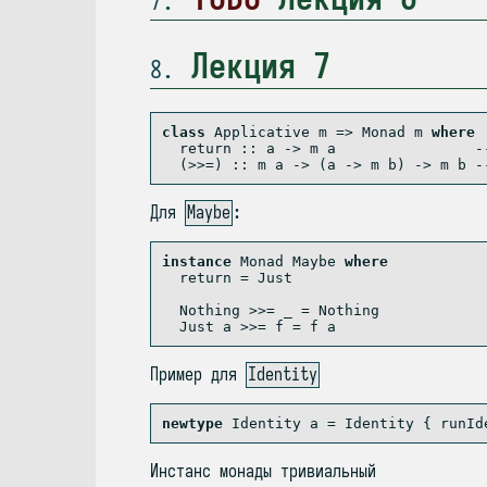
7
Лекция 7
8
class
Applicative
 m 
=>
Monad
 m 
where
  return ::
 a 
->
 m a                
-
  (>>=) ::
 m a 
->
 (a 
->
 m b) 
->
 m b 
-
Для
Maybe
:
instance
Monad
Maybe
where
return
=
Just
Nothing
>>=
 _ 
=
Nothing
Just
 a 
>>=
 f 
=
 f a
Пример для
Identity
newtype
Identity
 a 
=
Identity
 {
 runId
Инстанс монады тривиальный