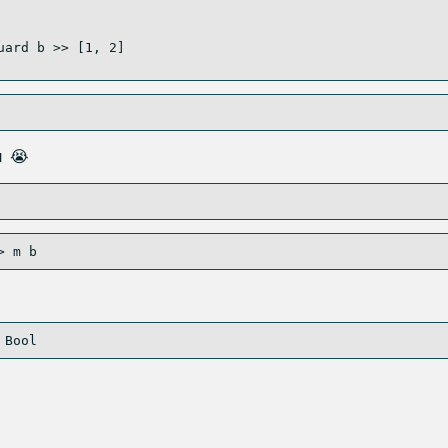
uard b 
>>
 [
1
, 
2
]
ы 😭
>
 m b
 
Bool