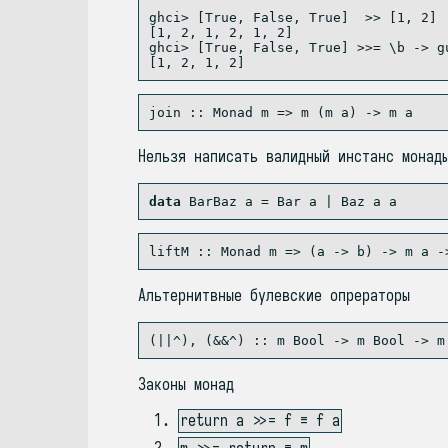
ghci
>
 [
True
, 
False
, 
True
]  
>>
 [
1
, 
2
]
[
1
, 
2
, 
1
, 
2
, 
1
, 
2
]
ghci
>
 [
True
, 
False
, 
True
] 
>>=
 \b 
->
 g
[
1
, 
2
, 
1
, 
2
]
Нельзя написать валидный инстанс монад
data
BarBaz
 a 
=
Bar
 a 
|
Baz
 a a 
liftM ::
Monad
 m 
=>
 (a 
->
 b) 
->
 m a 
-
Альтернитвные булевские опрераторы
(
||^
),
 (&&^) ::
 m 
Bool
->
 m 
Bool
->
 m
Законы монад
return a >>= f ≡ f a